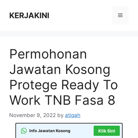
Skip
to
KERJAKINI
Menu
content
Permohonan
Jawatan Kosong
Protege Ready To
Work TNB Fasa 8
November 9, 2022
by
atiqah
Info Jawatan Kosong
Klik Sini