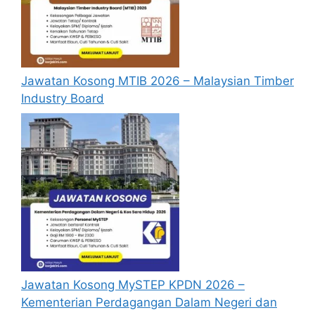
pastikan anda
login/register
dan
mengisi segala maklumat yang diminta
dengan lengkap dan tepat.
Perlu diingatkan, hanya pemohon yang
Jawatan Kosong MTIB 2026 – Malaysian Timber
layak sahaja akan dipanggil ke
Industry Board
temuduga. Sila lengkapkan dan
kemaskini maklumat anda yang telah
didaftarkan. Permohonan yang tidak
menerima sebarang jawapan selepas
6
bulan
dari tarikh iklan ditutup hendaklah
menganggap permohonan mereka tidak
berjaya.
Mohon Online
Jawatan Kosong MySTEP KPDN 2026 –
Kementerian Perdagangan Dalam Negeri dan