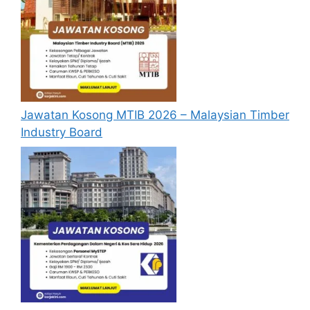
pertama, anda perlu mendaftar
akaun
baru
terlebih dahulu.
Calon dikehendaki memuat naik resume
yang lengkap (kelayakan akademik,
pengalaman kerja, gaji semasa dan gaji
yang dipohon, gambar berukuran
Jawatan Kosong MTIB 2026 – Malaysian Timber
passport serta salinan sijil-sijil berkaitan)
Industry Board
semasa membuat permohonan.
Pemohon yang telah mendaftar dan
memohon jawatan yang disenaraikan
tidak perlu lagi memohon semula
sekiranya tempoh permohonan masih
sah.
Sebelum membuat permohonan sila
pastikan anda
login/register
dan
mengisi segala maklumat yang diminta
dengan lengkap dan tepat.
Perlu diingatkan, hanya pemohon yang