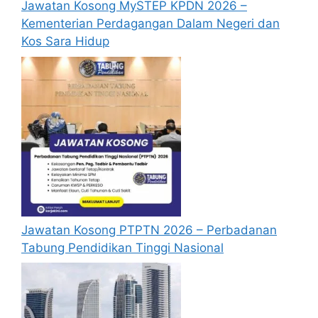
Jawatan Kosong MySTEP KPDN 2026 –
layak sahaja akan dipanggil ke
Kementerian Perdagangan Dalam Negeri dan
temuduga. Sila lengkapkan dan
Kos Sara Hidup
kemaskini maklumat anda yang telah
didaftarkan. Permohonan yang tidak
menerima sebarang jawapan selepas
6
bulan
dari tarikh iklan ditutup hendaklah
menganggap permohonan mereka tidak
berjaya.
Mohon Online
Jawatan Kosong PTPTN 2026 – Perbadanan
Tabung Pendidikan Tinggi Nasional