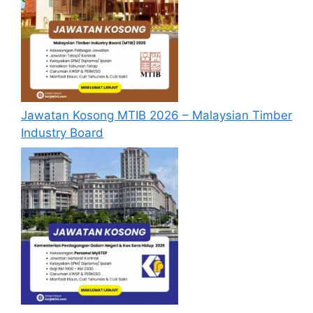
passport serta salinan sijil-sijil berkaitan)
semasa membuat permohonan.
Pemohon yang telah mendaftar dan
memohon jawatan yang disenaraikan
tidak perlu lagi memohon semula
sekiranya tempoh permohonan masih
Jawatan Kosong MTIB 2026 – Malaysian Timber
sah.
Industry Board
Sebelum membuat permohonan sila
pastikan anda
login/register
dan
mengisi segala maklumat yang diminta
dengan lengkap dan tepat.
Perlu diingatkan, hanya pemohon yang
layak sahaja akan dipanggil ke
temuduga. Sila lengkapkan dan
kemaskini maklumat anda yang telah
didaftarkan. Permohonan yang tidak
menerima sebarang jawapan selepas
6
bulan
dari tarikh iklan ditutup hendaklah