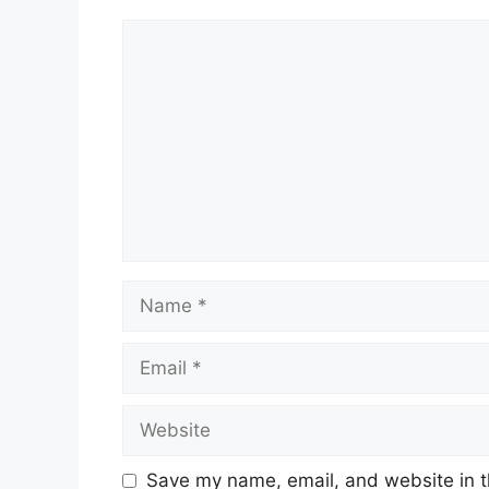
MAKLUMAT PERMOHONAN
Comment
JAWATAN
Syarat Asas Permohonan
Cara Memohon
MAKLUMAT PERMOHONAN
Nama Majikan :
Jabatan Perkhidma
(MAQIS)
Penempatan :
Putrajaya
Name
Kelayakan :
Diploma
Tarikh Tutup Permohonan :
10 Okt
Email
JAWATAN
Website
Penolong Pegawai Tadbir (Perso
Save my name, email, and website in t