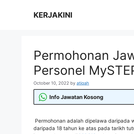
Skip
to
KERJAKINI
content
Permohonan Jaw
Personel MySTEP
October 10, 2022
by
atiqah
Info Jawatan Kosong
Permohonan adalah dipelawa daripada w
daripada 18 tahun ke atas pada tarikh tu