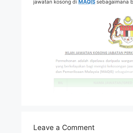
jawatan kosong di
MAQIS
sebagaimana be
Leave a Comment
Isi Kandungan