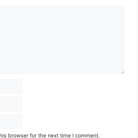
tan Kuarantin dan Pemeriksaan Malaysia
ober 2022 (Isnin)
nel MySTEP)
his browser for the next time I comment.