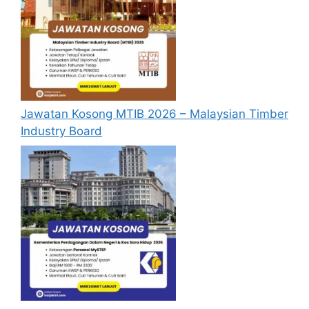
sekiranya tempoh permohonan masih
sah.
Sebelum membuat permohonan sila
pastikan anda
login/register
dan
mengisi segala maklumat yang diminta
dengan lengkap dan tepat.
Jawatan Kosong MTIB 2026 – Malaysian Timber
Perlu diingatkan, hanya pemohon yang
Industry Board
layak sahaja akan dipanggil ke
temuduga. Sila lengkapkan dan
kemaskini maklumat anda yang telah
didaftarkan. Permohonan yang tidak
menerima sebarang jawapan selepas
6
bulan
dari tarikh iklan ditutup hendaklah
menganggap permohonan mereka tidak
berjaya.
Mohon Online