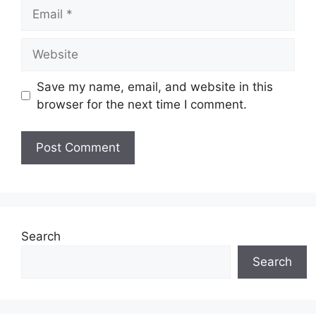
Email
JAWATAN
Website
Penolong Juruteknik Tingkatan Biasa
(AV Technician)
Save my name, email, and website in this
browser for the next time I comment.
Update Jawatan Kosong Terkini Disini
Syarat Asas Permohonan
Calon hendaklah warganegara Malaysia
berusia tidak kurang daripada
18
tahun
pada tarikh tutup permohonan
jawatan.
Search
Berkelayakan dan melepasi syarat-syarat
pelantikan yang telah ditetapkan bagi
Search
setiap jawatan yang hendak dipohon, Sila
baca pada lampiran yang kami telah
sediakan seperti berikut.