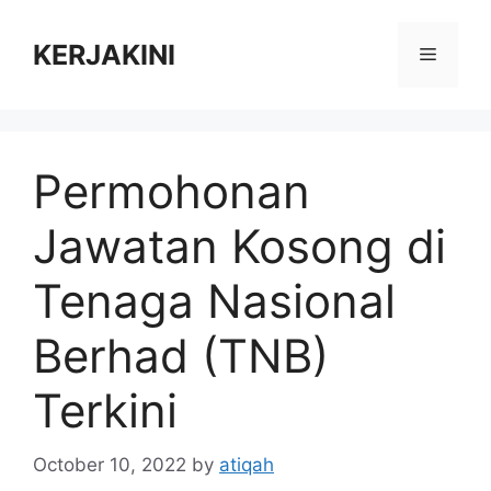
Skip
to
KERJAKINI
Menu
content
Permohonan
Jawatan Kosong di
Tenaga Nasional
Berhad (TNB)
Terkini
October 10, 2022
by
atiqah