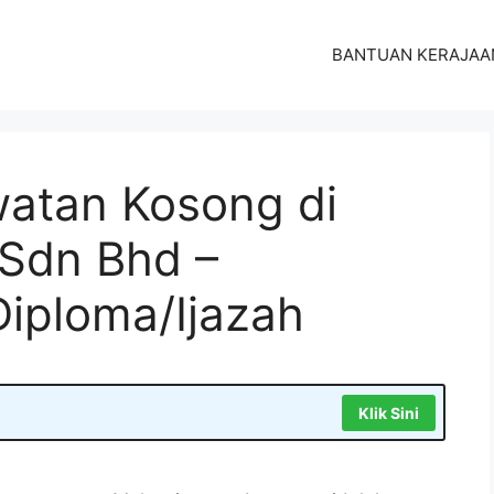
BANTUAN KERAJAA
atan Kosong di
 Sdn Bhd –
iploma/Ijazah
Klik Sini