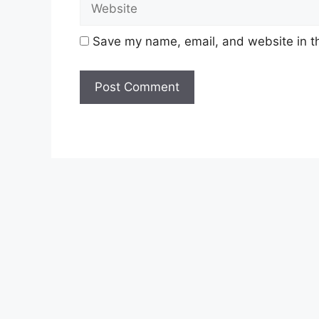
Penyelia (TG3)
Save my name, email, and website in th
Update Jawatan Kosong Terkini Disini
Syarat Asas Permohonan
Calon hendaklah warganegara Mala
tahun
pada tarikh tutup permohon
Berkelayakan dan melepasi syarat-s
setiap jawatan yang hendak dipoho
sediakan seperti berikut.
Cara Memohon