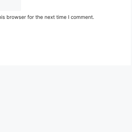
is browser for the next time I comment.
ysia berusia tidak kurang daripada
18
an jawatan.
yarat pelantikan yang telah ditetapkan bagi
n, Sila baca pada lampiran yang kami telah