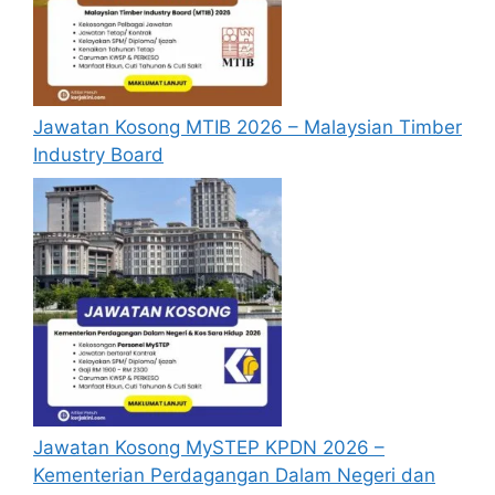
Sebelum membuat permohonan sila
pastikan anda
login/register
dan
mengisi segala maklumat yang diminta
dengan lengkap dan tepat.
Jawatan Kosong MTIB 2026 – Malaysian Timber
Perlu diingatkan, hanya pemohon yang
Industry Board
layak sahaja akan dipanggil ke
temuduga. Sila lengkapkan dan
kemaskini maklumat anda yang telah
didaftarkan. Permohonan yang tidak
menerima sebarang jawapan selepas
6
bulan
dari tarikh iklan ditutup hendaklah
menganggap permohonan mereka tidak
berjaya.
Mohon Online
Jawatan Kosong MySTEP KPDN 2026 –
Kementerian Perdagangan Dalam Negeri dan