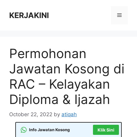
Skip
to
KERJAKINI
Menu
content
Permohonan
Jawatan Kosong di
RAC – Kelayakan
Diploma & Ijazah
October 22, 2022
by
atiqah
Info Jawatan Kosong
Klik Sini