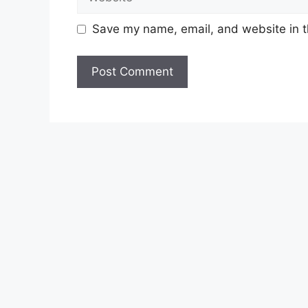
Save my name, email, and website in t
Update Jawatan Kosong Terkini Disini
Syarat Asas Permohonan
Calon hendaklah warganegara Mala
tahun
pada tarikh tutup permohon
Berkelayakan dan melepasi syarat-s
setiap jawatan yang hendak dipoho
sediakan seperti berikut.
Cara Memohon
Permohonan jawatan diatas hendak
boleh didapati melalui pautan yan
pertama, anda perlu mendaftar ak
Calon dikehendaki memuat naik re
pengalaman kerja, gaji semasa dan