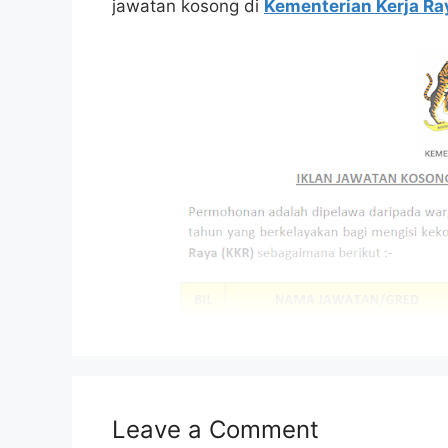
jawatan kosong di
Kementerian Kerja Ra
Leave a Comment
Isi Kandungan