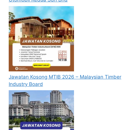
semasa membuat permohonan.
Pemohon yang telah mendaftar dan
memohon jawatan yang disenaraikan
tidak perlu lagi memohon semula
sekiranya tempoh permohonan masih
sah.
Sebelum membuat permohonan sila
pastikan anda
login/register
dan
mengisi segala maklumat yang diminta
dengan lengkap dan tepat.
Jawatan Kosong MTIB 2026 – Malaysian Timber
Perlu diingatkan, hanya pemohon yang
Industry Board
layak sahaja akan dipanggil ke
temuduga. Sila lengkapkan dan
kemaskini maklumat anda yang telah
didaftarkan. Permohonan yang tidak
menerima sebarang jawapan selepas
6
bulan
dari tarikh iklan ditutup hendaklah
menganggap permohonan mereka tidak