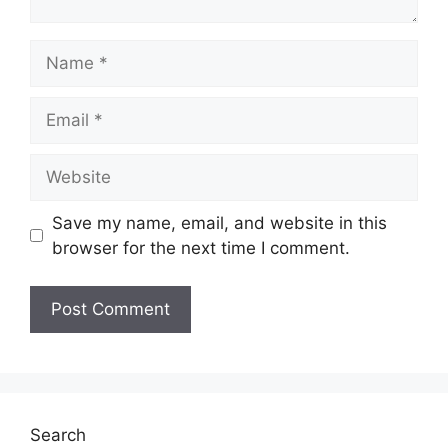
Kelayakan :
PMR/PT3
Tarikh Tutup Permohonan :
10
Name
November 2022 (Khamis)
Email
JAWATAN
Website
Penolong Guru Tabika Perpaduan Gred
N11 (Personel MySTEP)
Save my name, email, and website in this
browser for the next time I comment.
Update Jawatan Kosong Terkini Disini
Syarat Asas Permohonan
Calon hendaklah warganegara Malaysia
berusia tidak kurang daripada
18
tahun
pada tarikh tutup permohonan
jawatan.
Search
Berkelayakan dan melepasi syarat-syarat