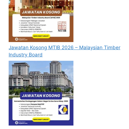
sekiranya tempoh permohonan masih
sah.
Sebelum membuat permohonan sila
pastikan anda
login/register
dan
mengisi segala maklumat yang diminta
dengan lengkap dan tepat.
Jawatan Kosong MTIB 2026 – Malaysian Timber
Perlu diingatkan, hanya pemohon yang
Industry Board
layak sahaja akan dipanggil ke
temuduga. Sila lengkapkan dan
kemaskini maklumat anda yang telah
didaftarkan. Permohonan yang tidak
menerima sebarang jawapan selepas
6
bulan
dari tarikh iklan ditutup hendaklah
menganggap permohonan mereka tidak
berjaya.
Mohon Online