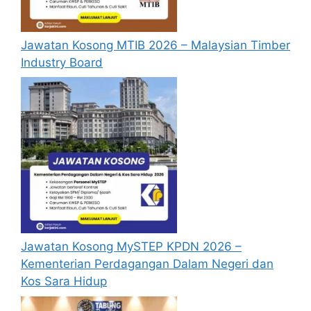
mengisi segala maklumat yang diminta
dengan lengkap dan tepat.
Jawatan Kosong MTIB 2026 – Malaysian Timber
Perlu diingatkan, hanya pemohon yang
Industry Board
layak sahaja akan dipanggil ke
temuduga. Sila lengkapkan dan
kemaskini maklumat anda yang telah
didaftarkan. Permohonan yang tidak
menerima sebarang jawapan selepas
6
bulan
dari tarikh iklan ditutup hendaklah
menganggap permohonan mereka tidak
berjaya.
Mohon Online
Jawatan Kosong MySTEP KPDN 2026 –
Kementerian Perdagangan Dalam Negeri dan
Kos Sara Hidup