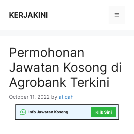
Skip
to
KERJAKINI
Menu
content
Permohonan
Jawatan Kosong di
Agrobank Terkini
October 11, 2022
by
atiqah
Info Jawatan Kosong
Klik Sini