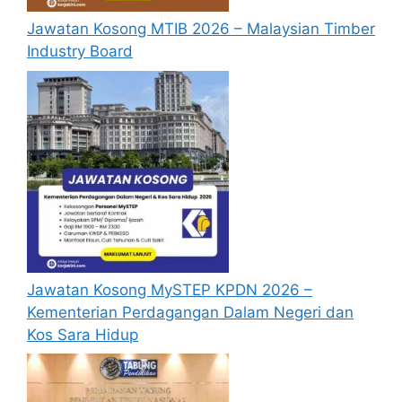
Perlu diingatkan, hanya pemohon yang
Jawatan Kosong MTIB 2026 – Malaysian Timber
layak sahaja akan dipanggil ke
Industry Board
temuduga. Sila lengkapkan dan
kemaskini maklumat anda yang telah
didaftarkan. Permohonan yang tidak
menerima sebarang jawapan selepas
6
bulan
dari tarikh iklan ditutup hendaklah
menganggap permohonan mereka tidak
berjaya.
Mohon Online
Jawatan Kosong MySTEP KPDN 2026 –
Kementerian Perdagangan Dalam Negeri dan
Kos Sara Hidup