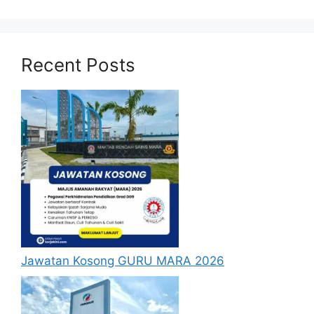
Update Jawatan Kosong Terkini Disini
Syarat Asas Permohonan
Recent Posts
Calon hendaklah warganegara Malaysia
berusia tidak kurang daripada
18
tahun
pada tarikh tutup permohonan
jawatan.
Berkelayakan dan melepasi syarat-syarat
pelantikan yang telah ditetapkan bagi
setiap jawatan yang hendak dipohon, Sila
baca pada lampiran yang kami telah
sediakan seperti berikut.
Cara Memohon
Jawatan Kosong GURU MARA 2026
Permohonan jawatan diatas hendaklah
melalui pautan
Permohonan Online
yang
boleh didapati melalui pautan yang telah