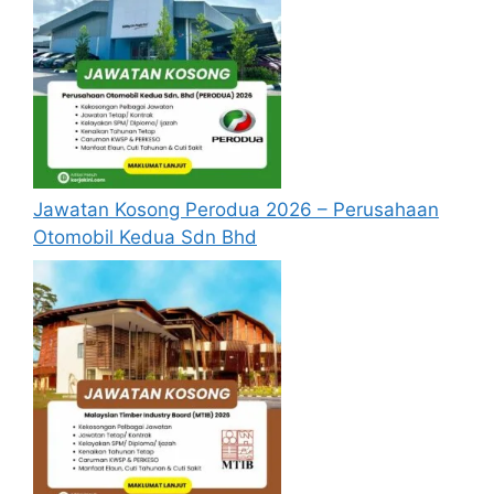
disediakan dibawah. Untuk pemohon kali
pertama, anda perlu mendaftar
akaun
baru
terlebih dahulu.
Calon dikehendaki memuat naik resume
yang lengkap (kelayakan akademik,
pengalaman kerja, gaji semasa dan gaji
yang dipohon, gambar berukuran
Jawatan Kosong Perodua 2026 – Perusahaan
passport serta salinan sijil-sijil berkaitan)
Otomobil Kedua Sdn Bhd
semasa membuat permohonan.
Pemohon yang telah mendaftar dan
memohon jawatan yang disenaraikan
tidak perlu lagi memohon semula
sekiranya tempoh permohonan masih
sah.
Sebelum membuat permohonan sila
pastikan anda
login/register
dan
mengisi segala maklumat yang diminta
dengan lengkap dan tepat.