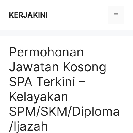
Skip
to
KERJAKINI
Menu
content
Permohonan
Jawatan Kosong
SPA Terkini –
Kelayakan
SPM/SKM/Diploma
/Ijazah