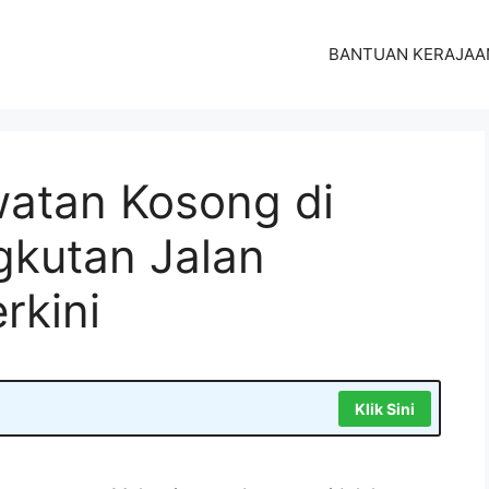
BANTUAN KERAJAA
atan Kosong di
kutan Jalan
rkini
Klik Sini