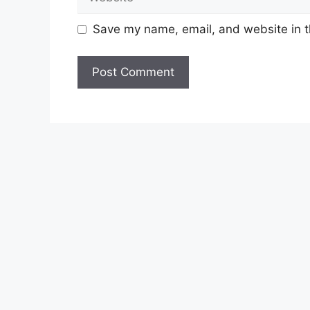
Save my name, email, and website in t
Update Jawatan Kosong Terkini Disini
Syarat Asas Permohonan
Calon hendaklah warganegara Mala
tahun
pada tarikh tutup permohon
Berkelayakan dan melepasi syarat-s
setiap jawatan yang hendak dipoho
sediakan seperti berikut.
Cara Memohon
Permohonan jawatan diatas hendak
boleh didapati melalui pautan yan
pertama, anda perlu mendaftar ak
Calon dikehendaki memuat naik re
pengalaman kerja, gaji semasa dan