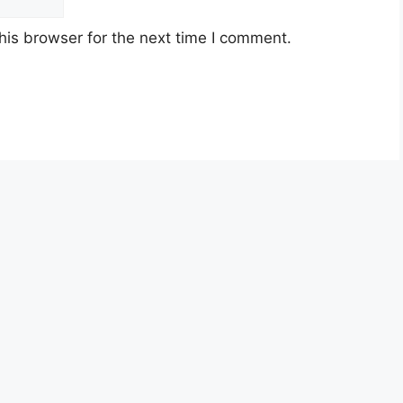
his browser for the next time I comment.
ysia berusia tidak kurang daripada
18
an jawatan.
yarat pelantikan yang telah ditetapkan bagi
n, Sila baca pada lampiran yang kami telah
lah melalui pautan
Permohonan Online
yang
g telah disediakan dibawah. Untuk pemohon kali
aun
baru
terlebih dahulu.
sume yang lengkap (kelayakan akademik,
 gaji yang dipohon, gambar berukuran passport