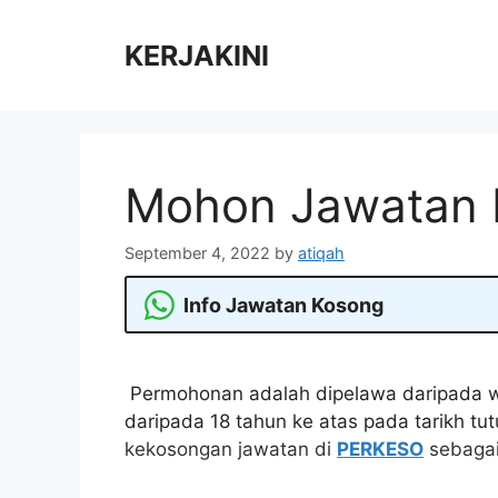
Skip
to
KERJAKINI
content
Mohon Jawatan
September 4, 2022
by
atiqah
Info Jawatan Kosong
Permohonan adalah dipelawa daripada w
daripada 18 tahun ke atas pada tarikh tu
kekosongan jawatan di
PERKESO
sebagai