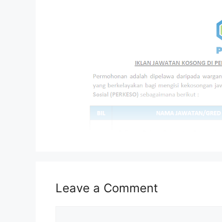
Leave a Comment
Isi Kandungan
MAKLUMAT PERMOHONAN
Comment
JAWATAN