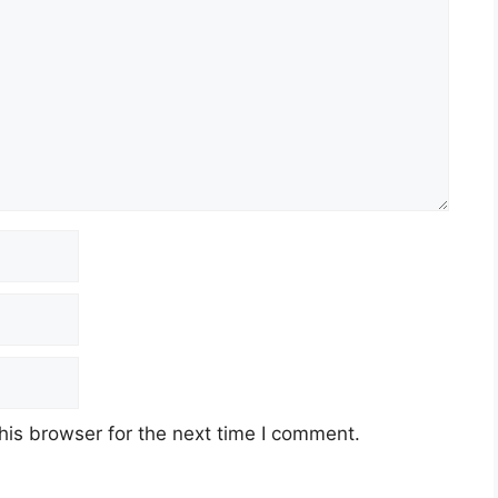
matan Sosial (PERKESO)
awah
tember 2022 (Khamis)
ed 26
ed 24
his browser for the next time I comment.