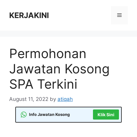
Skip
to
KERJAKINI
Menu
content
Permohonan
Jawatan Kosong
SPA Terkini
August 11, 2022
by
atiqah
Info Jawatan Kosong
Klik Sini