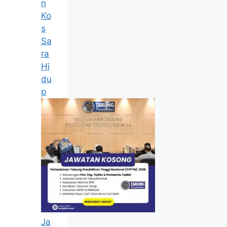
n
Ko
s
Sa
ra
Hi
du
p
Ja