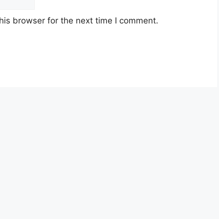
his browser for the next time I comment.
n Gred DG41
d F41
1
 Gred U29