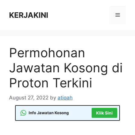
Skip
to
KERJAKINI
Menu
content
Permohonan
Jawatan Kosong di
Proton Terkini
August 27, 2022
by
atiqah
Info Jawatan Kosong
Klik Sini