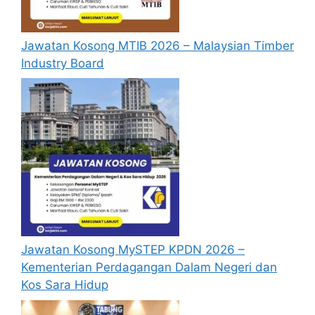
mengisi segala maklumat yang diminta
dengan lengkap dan tepat.
Jawatan Kosong MTIB 2026 – Malaysian Timber
Perlu diingatkan, hanya pemohon yang
Industry Board
layak sahaja akan dipanggil ke
temuduga. Sila lengkapkan dan
kemaskini maklumat anda yang telah
didaftarkan. Permohonan yang tidak
menerima sebarang jawapan selepas
6
bulan
dari tarikh iklan ditutup hendaklah
menganggap permohonan mereka tidak
berjaya.
Mohon Online
Jawatan Kosong MySTEP KPDN 2026 –
Kementerian Perdagangan Dalam Negeri dan
Kos Sara Hidup