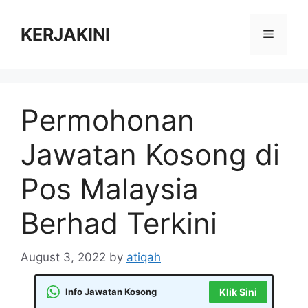
Skip
to
KERJAKINI
Menu
content
Permohonan
Jawatan Kosong di
Pos Malaysia
Berhad Terkini
August 3, 2022
by
atiqah
Info Jawatan Kosong
Klik Sini