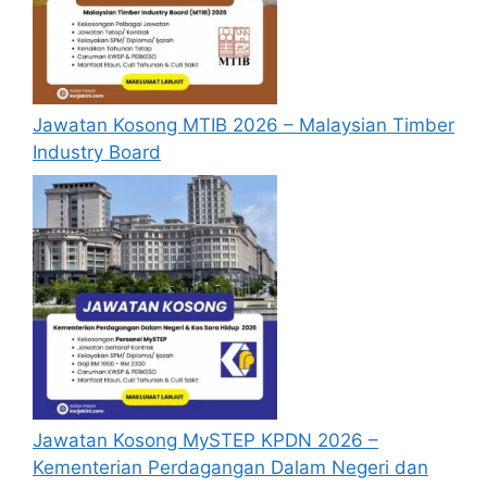
memohon jawatan yang disenaraikan
tidak perlu lagi memohon semula
sekiranya tempoh permohonan masih
sah.
Jawatan Kosong MTIB 2026 – Malaysian Timber
Sebelum membuat permohonan sila
Industry Board
pastikan anda
login/register
dan
mengisi segala maklumat yang diminta
dengan lengkap dan tepat.
Perlu diingatkan, hanya pemohon yang
layak sahaja akan dipanggil ke
temuduga. Sila lengkapkan dan
kemaskini maklumat anda yang telah
didaftarkan. Permohonan yang tidak
menerima sebarang jawapan selepas
6
bulan
dari tarikh iklan ditutup hendaklah
menganggap permohonan mereka tidak
Jawatan Kosong MySTEP KPDN 2026 –
berjaya.
Kementerian Perdagangan Dalam Negeri dan