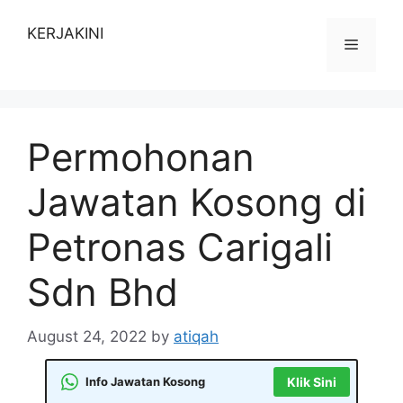
Skip
to
KERJAKINI
Menu
content
Permohonan
Jawatan Kosong di
Petronas Carigali
Sdn Bhd
August 24, 2022
by
atiqah
Info Jawatan Kosong
Klik Sini