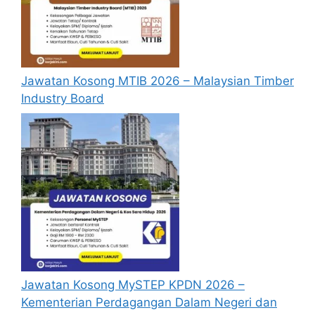
Calon dikehendaki memuat naik resume
yang lengkap (kelayakan akademik,
pengalaman kerja, gaji semasa dan gaji
yang dipohon, gambar berukuran
Jawatan Kosong MTIB 2026 – Malaysian Timber
passport serta salinan sijil-sijil berkaitan)
Industry Board
semasa membuat permohonan.
Pemohon yang telah mendaftar dan
memohon jawatan yang disenaraikan
tidak perlu lagi memohon semula
sekiranya tempoh permohonan masih
sah.
Sebelum membuat permohonan sila
pastikan anda
login/register
dan
mengisi segala maklumat yang diminta
dengan lengkap dan tepat.
Perlu diingatkan, hanya pemohon yang
Jawatan Kosong MySTEP KPDN 2026 –
layak sahaja akan dipanggil ke
Kementerian Perdagangan Dalam Negeri dan
temuduga. Sila lengkapkan dan