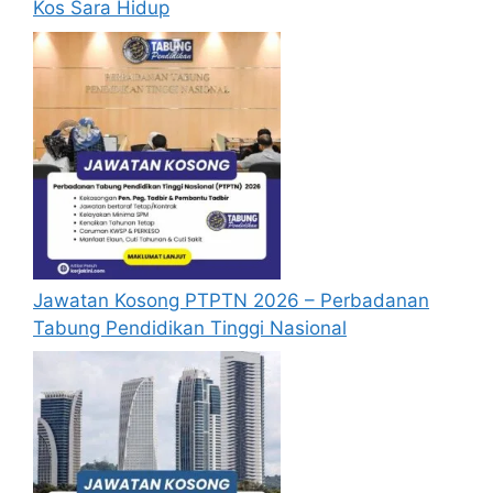
Kos Sara Hidup
kemaskini maklumat anda yang telah
didaftarkan. Permohonan yang tidak
menerima sebarang jawapan selepas
6
bulan
dari tarikh iklan ditutup hendaklah
menganggap permohonan mereka tidak
berjaya.
Mohon Online
Jawatan Kosong PTPTN 2026 – Perbadanan
Tabung Pendidikan Tinggi Nasional