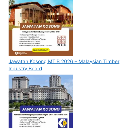
melalui pautan
Permohonan Online
yang
boleh didapati melalui pautan yang telah
disediakan dibawah. Untuk pemohon kali
pertama, anda perlu mendaftar
akaun
baru
terlebih dahulu.
Calon dikehendaki memuat naik resume
yang lengkap (kelayakan akademik,
pengalaman kerja, gaji semasa dan gaji
Jawatan Kosong MTIB 2026 – Malaysian Timber
yang dipohon, gambar berukuran
Industry Board
passport serta salinan sijil-sijil berkaitan)
semasa membuat permohonan.
Pemohon yang telah mendaftar dan
memohon jawatan yang disenaraikan
tidak perlu lagi memohon semula
sekiranya tempoh permohonan masih
sah.
Sebelum membuat permohonan sila
pastikan anda
login/register
dan