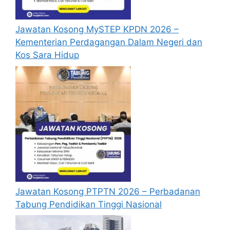
mengisi segala maklumat yang diminta
dengan lengkap dan tepat.
Jawatan Kosong MySTEP KPDN 2026 –
Perlu diingatkan, hanya pemohon yang
Kementerian Perdagangan Dalam Negeri dan
layak sahaja akan dipanggil ke
Kos Sara Hidup
temuduga. Sila lengkapkan dan
kemaskini maklumat anda yang telah
didaftarkan. Permohonan yang tidak
menerima sebarang jawapan selepas
6
bulan
dari tarikh iklan ditutup hendaklah
menganggap permohonan mereka tidak
berjaya.
Mohon Online
Jawatan Kosong PTPTN 2026 – Perbadanan
Tabung Pendidikan Tinggi Nasional