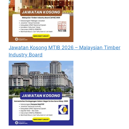
Pemohon yang telah mendaftar dan
memohon jawatan yang disenaraikan
tidak perlu lagi memohon semula
sekiranya tempoh permohonan masih
sah.
Sebelum membuat permohonan sila
Jawatan Kosong MTIB 2026 – Malaysian Timber
pastikan anda
login/register
dan
Industry Board
mengisi segala maklumat yang diminta
dengan lengkap dan tepat.
Perlu diingatkan, hanya pemohon yang
layak sahaja akan dipanggil ke
temuduga. Sila lengkapkan dan
kemaskini maklumat anda yang telah
didaftarkan. Permohonan yang tidak
menerima sebarang jawapan selepas
6
bulan
dari tarikh iklan ditutup hendaklah
menganggap permohonan mereka tidak
berjaya.