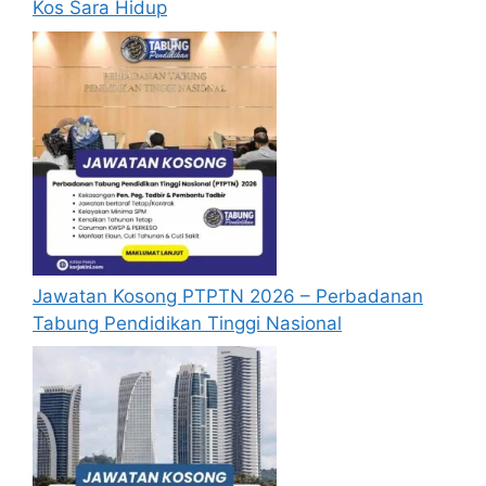
Kos Sara Hidup
bulan
dari tarikh iklan ditutup hendaklah
menganggap permohonan mereka tidak
berjaya.
Mohon Online
Jawatan Kosong PTPTN 2026 – Perbadanan
Tabung Pendidikan Tinggi Nasional