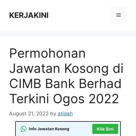
Skip
to
KERJAKINI
Menu
content
Permohonan
Jawatan Kosong di
CIMB Bank Berhad
Terkini Ogos 2022
August 21, 2022
by
atiqah
Info Jawatan Kosong
Klik Sini