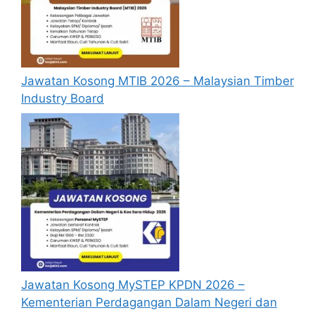
yang dipohon, gambar berukuran
passport serta salinan sijil-sijil berkaitan)
semasa membuat permohonan.
Pemohon yang telah mendaftar dan
Jawatan Kosong MTIB 2026 – Malaysian Timber
memohon jawatan yang disenaraikan
Industry Board
tidak perlu lagi memohon semula
sekiranya tempoh permohonan masih
sah.
Sebelum membuat permohonan sila
pastikan anda
login/register
dan
mengisi segala maklumat yang diminta
dengan lengkap dan tepat.
Perlu diingatkan, hanya pemohon yang
layak sahaja akan dipanggil ke
temuduga. Sila lengkapkan dan
kemaskini maklumat anda yang telah
Jawatan Kosong MySTEP KPDN 2026 –
didaftarkan. Permohonan yang tidak
Kementerian Perdagangan Dalam Negeri dan
menerima sebarang jawapan selepas
6