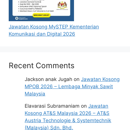
Jawatan Kosong MySTEP Kementerian
Komunikasi dan Digital 2026
Recent Comments
Cara Memohon
Jackson anak Jugah
on
Jawatan Kosong
Permohonan jawatan diatas hendaklah
MPOB 2026 – Lembaga Minyak Sawit
melalui pautan
Permohonan Online
yang
Malaysia
boleh didapati melalui pautan yang telah
disediakan dibawah. Untuk pemohon kali
Elavarasi Subramaniam
on
Jawatan
pertama, anda perlu mendaftar
Kosong AT&S Malaysia 2026 – AT&S
akaun
baru
terlebih dahulu.
Austria Technologie & Systemtechnik
Calon dikehendaki memuat naik resume
(Malaysia) Sdn. Bhd.