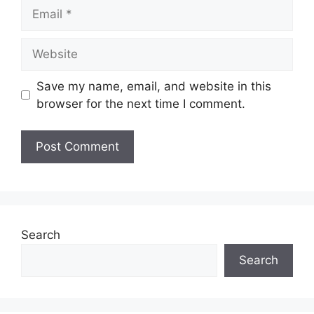
Email
Tarikh Tutup Permohonan :
08 Julai
2022 (Jumaat)
Website
JAWATAN
Save my name, email, and website in this
browser for the next time I comment.
Pensyarah Universiti Gred DS45
Pegawai Teknologi Maklumat Gred F41
Pegawai Kewangan Gred W41
Penolong Pegawai Tadbir Gred N29
Penolong Pegawai Hal Ehwal Islam Gred
S29
Penolong Pegawai Perubatan Gred U29
Search
Pembantu Akauntan Gred W19
Pengawal Keselamatan Gred KP11
Search
Untuk memohon lain-lain
Jawatan
(Mohon