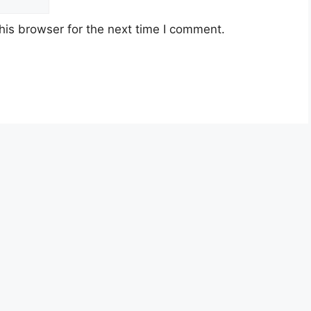
 Pengajian Tinggi (PPPT) Gred DH29
his browser for the next time I comment.
n Disini)
-Citra KWSP
Kasih RM100 Untuk 3 Bulan
g Guru One-Off
ysia berusia tidak kurang daripada
18
an jawatan.
yarat pelantikan yang telah ditetapkan bagi
n, Sila baca pada lampiran yang kami telah