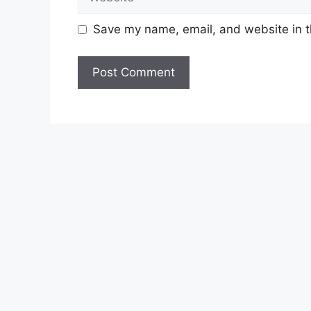
Pegawai Perkhidmatan Pendidikan
Save my name, email, and website in t
Untuk memohon lain-lain
Jawatan
(Moho
Lihat Juga :
Cara Mohon Pengeluaran i
Lihat Juga :
Semakan Bantuan Prihatin 
Lihat Juga :
Permohonan Jawatan Koson
Syarat Asas Permohonan
Calon hendaklah warganegara Mala
tahun
pada tarikh tutup permohon
Berkelayakan dan melepasi syarat-s
setiap jawatan yang hendak dipoho
sediakan seperti berikut.