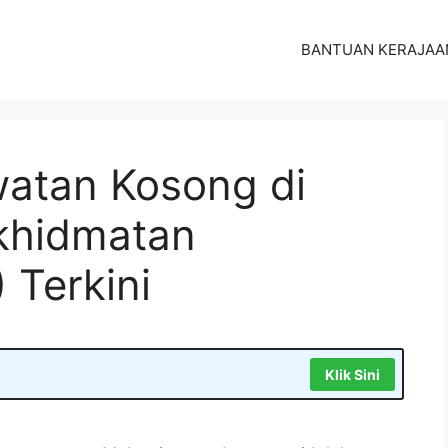
BANTUAN KERAJAA
atan Kosong di
khidmatan
 Terkini
Klik Sini