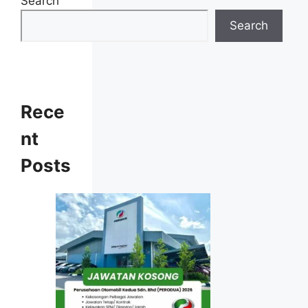
Search
Calon hendaklah warganegara Malaysia
berusia tidak kurang daripada
18
Search
tahun
pada tarikh tutup permohonan
jawatan.
Berkelayakan dan melepasi syarat-syarat
pelantikan yang telah ditetapkan bagi
setiap jawatan yang hendak dipohon, Sila
Rece
baca pada lampiran yang kami telah
nt
sediakan seperti berikut.
Posts
Cara Memohon
Permohonan jawatan diatas hendaklah
melalui pautan
Permohonan Online
yang
boleh didapati melalui pautan yang telah
disediakan dibawah. Untuk pemohon kali