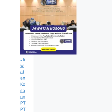
Ja
w
at
an
Ko
so
ng
PT
PT