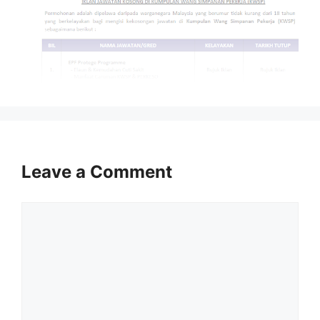
Isi Kandungan
Leave a Comment
MAKLUMAT PERMOHONAN
JAWATAN
Comment
Syarat Asas Permohonan
Cara Memohon
MAKLUMAT PERMOHONAN
Nama Majikan :
Kumpulan Wang