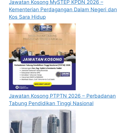
Jawatan Kosong MySTEP KPDN 2026 –
Sebelum membuat permohonan sila
Kementerian Perdagangan Dalam Negeri dan
pastikan anda
login/register
dan
Kos Sara Hidup
mengisi segala maklumat yang diminta
dengan lengkap dan tepat.
Perlu diingatkan, hanya pemohon yang
layak sahaja akan dipanggil ke
temuduga. Sila lengkapkan dan
kemaskini maklumat anda yang telah
didaftarkan. Permohonan yang tidak
menerima sebarang jawapan selepas
6
bulan
dari tarikh iklan ditutup hendaklah
menganggap permohonan mereka tidak
berjaya.
Jawatan Kosong PTPTN 2026 – Perbadanan
Tabung Pendidikan Tinggi Nasional
Mohon Online