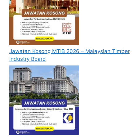
Permohonan jawatan diatas hendaklah
melalui pautan
Permohonan Online
yang
boleh didapati melalui pautan yang telah
disediakan dibawah. Untuk pemohon kali
pertama, anda perlu mendaftar
Jawatan Kosong MTIB 2026 – Malaysian Timber
akaun
baru
terlebih dahulu.
Industry Board
Calon dikehendaki memuat naik resume
yang lengkap (kelayakan akademik,
pengalaman kerja, gaji semasa dan gaji
yang dipohon, gambar berukuran
passport serta salinan sijil-sijil berkaitan)
semasa membuat permohonan.
Pemohon yang telah mendaftar dan
memohon jawatan yang disenaraikan
tidak perlu lagi memohon semula
sekiranya tempoh permohonan masih
sah.