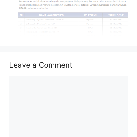
Isi Kandungan
Leave a Comment
MAKLUMAT PERMOHONAN
JAWATAN
Comment
Syarat Asas Permohonan
Cara Memohon
MAKLUMAT PERMOHONAN
Nama Majikan :
Lembaga Kemajuan
Pertanian Muda (MADA)
Penempatan :
Rujuk Lampiran Dibawah