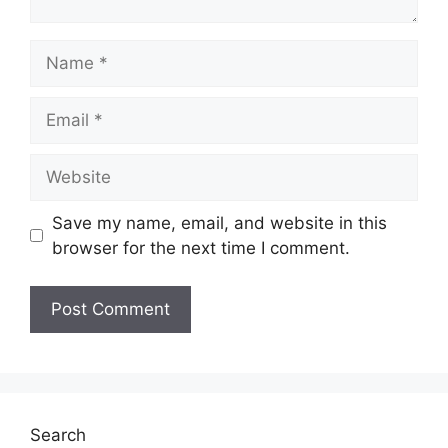
Kelayakan :
PMR/PT3/SPM/Diploma
Tarikh Tutup Permohonan :
31 Mei 2022
Name
(Selasa)
Email
JAWATAN
Website
Penolong Pegawai Pertanian Gred G29
Setiausaha Pejabat Gred N29
Pembantu Kemahiran Gred H19
Save my name, email, and website in this
Penjaga Jentera Elektrik Gred J19
browser for the next time I comment.
Pemandu Kenderaan Gred H11
Untuk memohon lain-lain
Jawatan
(Mohon
Disini)
Lihat Juga :
Cara Mohon Pengeluaran i-Citra
Search
KWSP