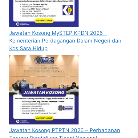
Sebelum membuat permohonan sila
pastikan anda
login/register
dan
mengisi segala maklumat yang diminta
dengan lengkap dan tepat.
Jawatan Kosong MySTEP KPDN 2026 –
Perlu diingatkan, hanya pemohon yang
Kementerian Perdagangan Dalam Negeri dan
layak sahaja akan dipanggil ke
Kos Sara Hidup
temuduga. Sila lengkapkan dan
kemaskini maklumat anda yang telah
didaftarkan. Permohonan yang tidak
menerima sebarang jawapan selepas
6
bulan
dari tarikh iklan ditutup hendaklah
menganggap permohonan mereka tidak
berjaya.
Mohon Online
Jawatan Kosong PTPTN 2026 – Perbadanan
Tabung Pendidikan Tinggi Nasional