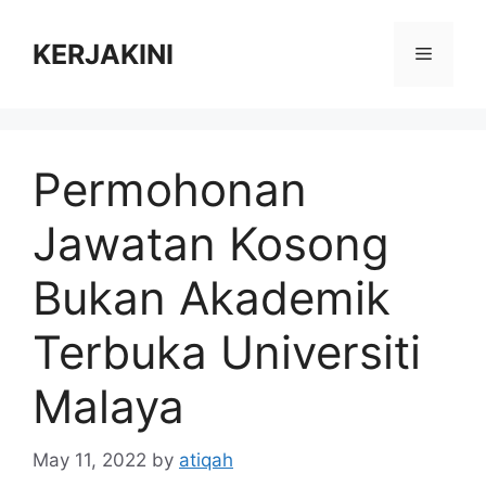
Skip
to
KERJAKINI
Menu
content
Permohonan
Jawatan Kosong
Bukan Akademik
Terbuka Universiti
Malaya
May 11, 2022
by
atiqah