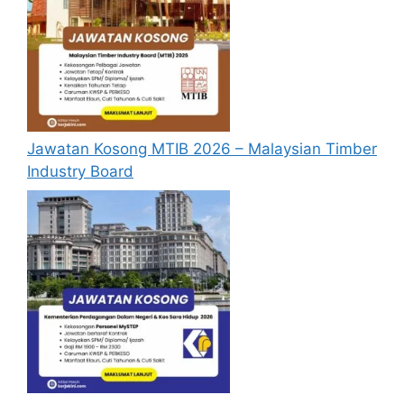
yang lengkap (kelayakan akademik,
pengalaman kerja, gaji semasa dan gaji
yang dipohon, gambar berukuran
passport serta salinan sijil-sijil berkaitan)
semasa membuat permohonan.
Pemohon yang telah mendaftar dan
Jawatan Kosong MTIB 2026 – Malaysian Timber
memohon jawatan yang disenaraikan
Industry Board
tidak perlu lagi memohon semula
sekiranya tempoh permohonan masih
sah.
Sebelum membuat permohonan sila
pastikan anda
login/register
dan
mengisi segala maklumat yang diminta
dengan lengkap dan tepat.
Perlu diingatkan, hanya pemohon yang
layak sahaja akan dipanggil ke
temuduga. Sila lengkapkan dan
kemaskini maklumat anda yang telah