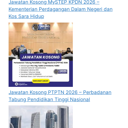
Jawatan Kosong MySTEP KPDN 2026 –
didaftarkan. Permohonan yang tidak
Kementerian Perdagangan Dalam Negeri dan
menerima sebarang jawapan selepas
6
Kos Sara Hidup
bulan
dari tarikh iklan ditutup hendaklah
menganggap permohonan mereka tidak
berjaya.
Mohon Online
Jawatan Kosong PTPTN 2026 – Perbadanan
Tabung Pendidikan Tinggi Nasional