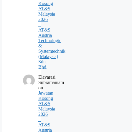
Kosong
AT&S
Malaysia
2026
–
AT&S
Austria
Technologie
&
Systemtechnik
(Malaysia)
Sdn.
Bhd.
Elavarasi
Subramaniam
on
Jawatan
Kosong
AT&S
Malaysia
2026
–
AT&S
Austria