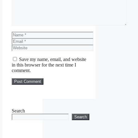
MAKLUMAT PERMOHONAN
JAWATAN
Syarat Asas Permohonan
Name
Cara Memohon
Email
Website
MAKLUMAT
PERMOHONAN
Save my name, email, and website
in this browser for the next time I
comment.
Nama Majikan :
AirAsia
Malaysia
Penempatan :
Kuala Lumpur
Kelayakan :
Rujuk Iklan
Tarikh Tutup Permohonan
:
Rujuk Iklan
Search
Search
JAWATAN