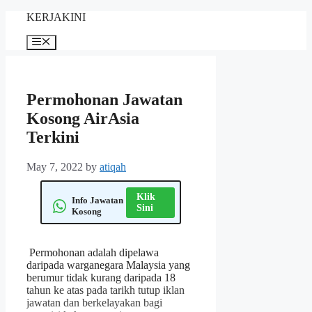
Skip
KERJAKINI
to
content
Menu
Permohonan Jawatan
Kosong AirAsia
Terkini
May 7, 2022
by
atiqah
Klik
Info Jawatan
Sini
Kosong
Permohonan adalah dipelawa
daripada warganegara Malaysia yang
berumur tidak kurang daripada 18
tahun ke atas pada tarikh tutup iklan
jawatan dan berkelayakan bagi