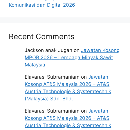
Komunikasi dan Digital 2026
bulan
dari tarikh iklan ditutup hendaklah
menganggap permohonan mereka tidak
berjaya.
Recent Comments
Mohon Online
Jackson anak Jugah
on
Jawatan Kosong
MPOB 2026 – Lembaga Minyak Sawit
Malaysia
Elavarasi Subramaniam
on
Jawatan
Kosong AT&S Malaysia 2026 – AT&S
Austria Technologie & Systemtechnik
(Malaysia) Sdn. Bhd.
Elavarasi Subramaniam
on
Jawatan
Kosong AT&S Malaysia 2026 – AT&S
Austria Technologie & Systemtechnik