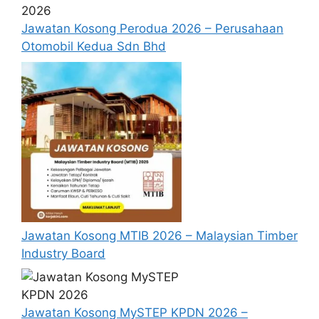
jawatan.
Jawatan Kosong Perodua 2026 – Perusahaan
Berkelayakan dan melepasi syarat-syarat
Otomobil Kedua Sdn Bhd
pelantikan yang telah ditetapkan bagi
setiap jawatan yang hendak dipohon, Sila
baca pada lampiran yang kami telah
sediakan seperti berikut.
Cara Memohon
Permohonan jawatan diatas hendaklah
melalui pautan
Permohonan Online
yang
boleh didapati melalui pautan yang telah
disediakan dibawah. Untuk pemohon kali
Jawatan Kosong MTIB 2026 – Malaysian Timber
pertama, anda perlu mendaftar
Industry Board
akaun
baru
terlebih dahulu.
Calon dikehendaki memuat naik resume
yang lengkap (kelayakan akademik,
Jawatan Kosong MySTEP KPDN 2026 –
pengalaman kerja, gaji semasa dan gaji