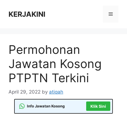
Skip
to
KERJAKINI
Menu
content
Permohonan
Jawatan Kosong
PTPTN Terkini
April 29, 2022
by
atiqah
Info Jawatan Kosong
Klik Sini