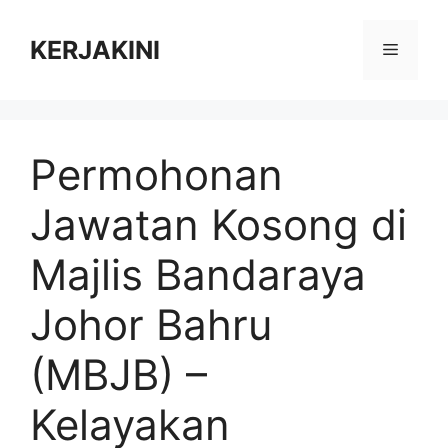
Skip
to
KERJAKINI
Menu
content
Permohonan
Jawatan Kosong di
Majlis Bandaraya
Johor Bahru
(MBJB) –
Kelayakan