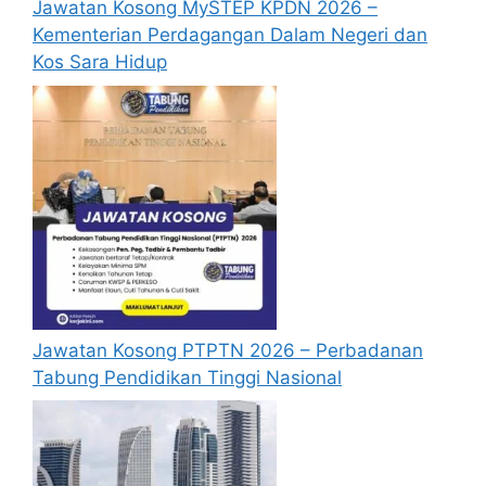
Jawatan Kosong MySTEP KPDN 2026 –
temuduga. Sila lengkapkan dan
Kementerian Perdagangan Dalam Negeri dan
kemaskini maklumat anda yang telah
Kos Sara Hidup
didaftarkan. Permohonan yang tidak
menerima sebarang jawapan selepas
6
bulan
dari tarikh iklan ditutup hendaklah
menganggap permohonan mereka tidak
berjaya.
Mohon Online
Jawatan Kosong PTPTN 2026 – Perbadanan
Tabung Pendidikan Tinggi Nasional