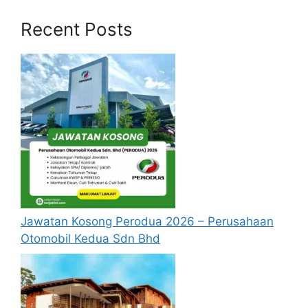
Recent Posts
Calon hendaklah warganegara Malaysia
berusia tidak kurang daripada
18
tahun
pada tarikh tutup permohonan
jawatan.
Berkelayakan dan melepasi syarat-syarat
pelantikan yang telah ditetapkan bagi
setiap jawatan yang hendak dipohon, Sila
baca pada lampiran yang kami telah
sediakan seperti berikut.
Cara Memohon
Jawatan Kosong Perodua 2026 – Perusahaan
Permohonan jawatan diatas hendaklah
Otomobil Kedua Sdn Bhd
melalui pautan
Permohonan Online
yang
boleh didapati melalui pautan yang telah
disediakan dibawah. Untuk pemohon kali
pertama, anda perlu mendaftar