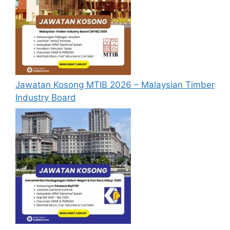
akaun
baru
terlebih dahulu.
Calon dikehendaki memuat naik resume
yang lengkap (kelayakan akademik,
pengalaman kerja, gaji semasa dan gaji
yang dipohon, gambar berukuran
passport serta salinan sijil-sijil berkaitan)
Jawatan Kosong MTIB 2026 – Malaysian Timber
semasa membuat permohonan.
Industry Board
Pemohon yang telah mendaftar dan
memohon jawatan yang disenaraikan
tidak perlu lagi memohon semula
sekiranya tempoh permohonan masih
sah.
Sebelum membuat permohonan sila
pastikan anda
login/register
dan
mengisi segala maklumat yang diminta
dengan lengkap dan tepat.
Perlu diingatkan, hanya pemohon yang
layak sahaja akan dipanggil ke