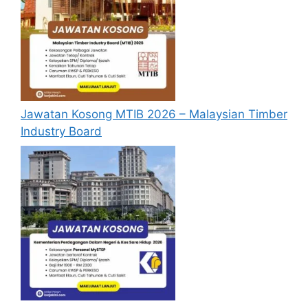
Calon hendaklah warganegara Malaysia
berusia tidak kurang daripada
18
tahun
pada tarikh tutup permohonan
jawatan.
Berkelayakan dan melepasi syarat-syarat
pelantikan yang telah ditetapkan bagi
Jawatan Kosong MTIB 2026 – Malaysian Timber
setiap jawatan yang hendak dipohon, Sila
Industry Board
baca pada lampiran yang kami telah
sediakan seperti berikut.
Cara Memohon