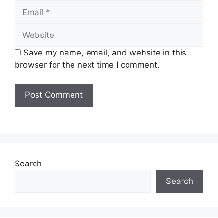
Email
JAWATAN
Website
Pegawai Perkhidmatan Pendidikan
Save my name, email, and website in this
Gred DG41
browser for the next time I comment.
Pegawai Hal Ehwal Islam (Imam I/
Pengurus) Gred S41
Pegawai Perkhidmatan Pendidikan
Gred DG29
Penolong Pegawai Hal Ehwal Islam
(Imam Ii/Penolong Pengurus) Gred S29
Penolong Pegawai Teknologi Makanan
Gred C29
Search
Penolong Pegawai Hal Ehwal Islam
(Ppmd) Gred S29
Search
Pembantu Hal Ehwal Islam (Pembantu
Pengurus/Bilal/Siak) Gred S19
Pembantu Hal Ehwal Islam Gred S19