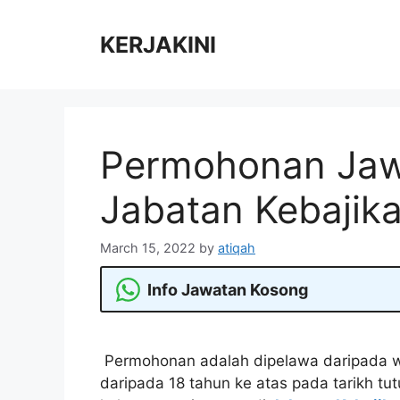
Skip
to
KERJAKINI
content
Permohonan Jaw
Jabatan Kebajik
March 15, 2022
by
atiqah
Info Jawatan Kosong
Permohonan adalah dipelawa daripada w
daripada 18 tahun ke atas pada tarikh tu