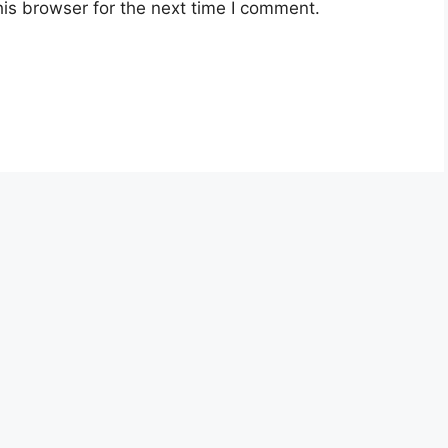
is browser for the next time I comment.
-Citra KWSP
Kasih RM100 Untuk 3 Bulan
g Guru One-Off
ysia berusia tidak kurang daripada
18
an jawatan.
yarat pelantikan yang telah ditetapkan bagi
n, Sila baca pada lampiran yang kami telah