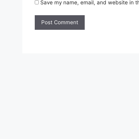
Save my name, email, and website in th
Lihat Juga :
Cara Mohon Pengeluaran i
Lihat Juga :
Semakan Bantuan Prihatin 
Lihat Juga :
Permohonan Jawatan Koson
Syarat Asas Permohonan
Calon hendaklah warganegara Mala
tahun
pada tarikh tutup permohon
Berkelayakan dan melepasi syarat-s
setiap jawatan yang hendak dipoho
sediakan seperti berikut.
Cara Memohon