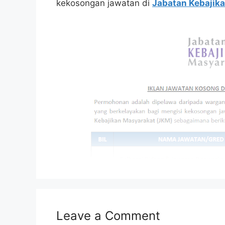
kekosongan jawatan di
Jabatan Kebajik
Leave a Comment
Isi Kandungan