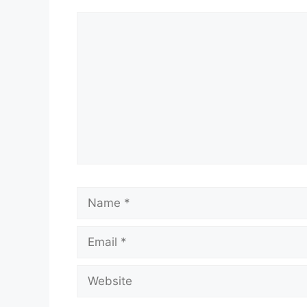
MAKLUMAT PERMOHONAN
Comment
JAWATAN
Syarat Asas Permohonan
Cara Memohon
MAKLUMAT PERMOHONAN
Nama Majikan :
Jabatan Kebajikan
Penempatan :
Negeri Pahang Daru
Kelayakan :
Rujuk Lampiran Dibaw
Tarikh Tutup Permohonan :
20 Mac
Name
JAWATAN
Pekerja Sambilan Harian (PSH)
Untuk memohon lain-lain
Jawatan
(Moho