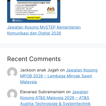
Jawatan Kosong MySTEP Kementerian
Komunikasi dan Digital 2026
Recent Comments
Jackson anak Jugah
on
Jawatan Kosong
MPOB 2026 – Lembaga Minyak Sawit
Malaysia
Elavarasi Subramaniam
on
Jawatan
Kosong AT&S Malaysia 2026 – AT&S
Austria Technologie & Systemtechnik