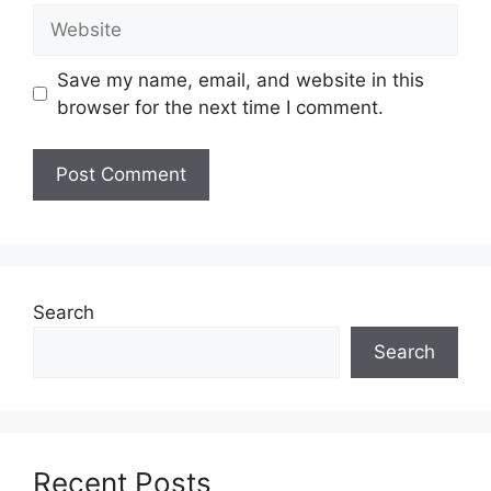
Website
Penerima BKM kategori isi rumah
berstatus Ibu atau Bapa Tunggal (IBT)
yang mempunyai anak menepati syarat
Save my name, email, and website in this
Penerima kategori isi rumah berstatus
browser for the next time I comment.
warga emas
JUMLAH BANTUAN
Jumlah bantuan BKM maksimum adalah:-
RM2,000
Search
Jumlah bantuan tambahan BKM adalah:
Search
RM500 kepada isi rumah berstatus IBT
yang mempunyai anak menepati syarat
RM300 kepada penerima isi rumah
Recent Posts
bestatus warga emas