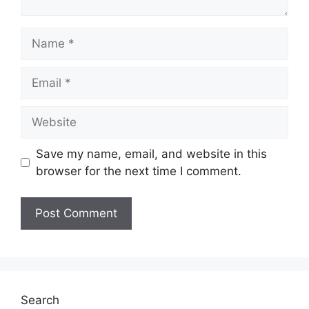
Naim
Kelayakan :
PMR/SPM/Diploma/Ijazah
Name
Tarikh Tutup Permohonan :
03 Februari
2022 (Khamis)
Email
JAWATAN
Website
Jurutera Gred J54
Pegawai Tadbir Gred N41
Save my name, email, and website in this
Pustakawan Gred S41
browser for the next time I comment.
Pegawai Kewangan Gred W41
Pegawai Penerbitan Gred N41
Penolong Pegawai Tadbir Gred N29
Penolong Akauntan Gred W29
Penolong Pegawai Psikologi Gred S29
Penolong Jurutera Gred JA29
Juru X-Ray Gred U29
Search
Penolong Pegawai Teknologi Maklumat