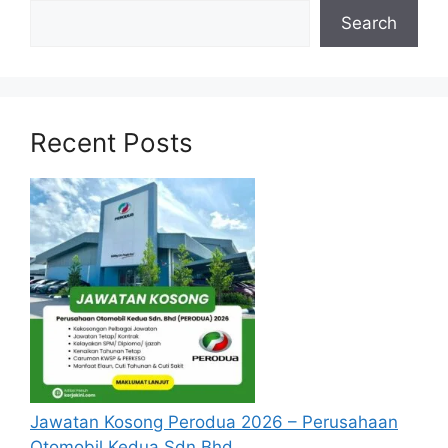
Search
Gred FA29
Pereka Gred B19
Pembantu Tadbir
(Perkeranian/Operasi) Gred N19
Pembantu Taman/Ladang Gred G19
Recent Posts
Pembantu Makmal Gred C19
Pembantu Kemahiran Gred H19
Pembantu Akauntan Gred W19
Juruteknik Komputer Gred FT19
Pembantu Awam Gred H11
Pemandu Kenderaan Gred H11
Pengawal Keselamatan Gred KP11
Untuk memohon lain-lain
Jawatan
(Mohon
Disini)
Jawatan Kosong Perodua 2026 – Perusahaan
Otomobil Kedua Sdn Bhd