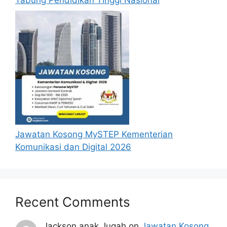
tidak perlu lagi memohon semula
sekiranya tempoh permohonan masih
sah.
Sebelum membuat permohonan sila
pastikan anda
login/register
dan
mengisi segala maklumat yang diminta
dengan lengkap dan tepat.
Perlu diingatkan, hanya pemohon yang
layak sahaja akan dipanggil ke
temuduga. Sila lengkapkan dan
kemaskini maklumat anda yang telah
Jawatan Kosong MySTEP Kementerian
didaftarkan. Permohonan yang tidak
Komunikasi dan Digital 2026
menerima sebarang jawapan selepas
6
bulan
dari tarikh iklan ditutup hendaklah
menganggap permohonan mereka tidak
berjaya.
Recent Comments
Mohon Online
Jackson anak Jugah
on
Jawatan Kosong