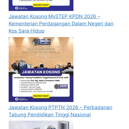
sebanyak RM2000 maksimum.
Pemberian bantuan tunai langsung
Jawatan Kosong MySTEP KPDN 2026 –
secara bersasar:
Kementerian Perdagangan Dalam Negeri dan
Isi rumah (<RM2,500)*: RM1,000 –
Kos Sara Hidup
RM2,000
Isi rumah (RM2,501 – RM5,000)*: RM400
– RM800
Ibu/Bapa Tunggal (<RM5,000)*: RM500
tambahan
Warga Emas (<RM5,000)*: RM300
tambahan
Warga Emas Bujang/Tiada Pasangan
(<RM5,000)*: RM600
Bujang (<RM2,500)*: RM350
Jawatan Kosong PTPTN 2026 – Perbadanan
*(Pendapatan Bulanan)
Tabung Pendidikan Tinggi Nasional