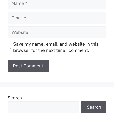
Name
Email
Website
Kelayakan
Save my name, email, and website in this
browser for the next time I comment.
Siapakah yang layak menerima Bantuan
Keluarga Malaysia (BKM)?
Pemohon layak menerima BKM sekiranya
memenuhi kategori kelayakan seperti berikut:
i. Isi Rumah
Search
Kahwin; atau
Search
Ibu atau Bapa Tunggal / Balu / Janda /