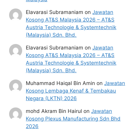
Elavarasi Subramaniam
on
Jawatan
Kosong AT&S Malaysia 2026 – AT&S
Austria Technologie & Systemtechnik
(Malaysia) Sdn. Bhd.
Elavarasi Subramaniam
on
Jawatan
Kosong AT&S Malaysia 2026 – AT&S
Austria Technologie & Systemtechnik
Kadar tambahan hanya diberikan kepada
(Malaysia) Sdn. Bhd.
penerima isi rumah seperti berikut:
Tambahan RM500 kepada penerima
Muhammad Haiqal Bin Amin
on
Jawatan
kategori isi rumah berstatus Ibu Bapa
Kosong Lembaga Kenaf & Tembakau
Tunggal (IBT) yang mempunyai anak
Negara (LKTN) 2026
menepati syarat; atau
mohd Akram Bin Hairul
on
Jawatan
Tambahan RM300 kepada penerima
Kosong Plexus Manufacturing Sdn Bhd
kategori isi rumah berstatus Warga Emas
2026
yang mempunyai anak menepati syarat.