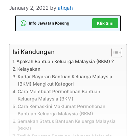
January 2, 2022
by
atiqah
Info Jawatan Kosong
Klik Sini
Isi Kandungan
Apakah Bantuan Keluarga Malaysia (BKM) ?
Kelayakan
Kadar Bayaran Bantuan Keluarga Malaysia
(BKM) Mengikut Kategori
Cara Membuat Permohonan Bantuan
Keluarga Malaysia (BKM)
Cara Kemaskini Maklumat Permohonan
Bantuan Keluarga Malaysia (BKM)
Semakan Status Bantuan Keluarga Malaysia
(BKM)