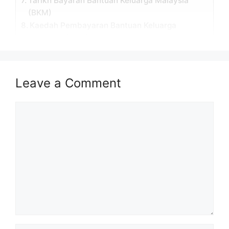
Tarikh Bayaran Bantuan Keluarga Malaysia
(BKM)
Kaedah Pembayaran Bantuan Keluarga
Malaysia (BKM)
Maklumat Lanjut / FAQ Bantuan Keluarga
Malaysia
Leave a Comment
Apakah Bantuan Keluarga
Malaysia (BKM) ?
Comment
Bantuan Keluarga Malaysia (BKM)
adalah
bantuan tunai Kerajaan yang lebih bersasar
kepada golongan yang memerlukan bagi
meringankan kos sara hidup dan beban rakyat
berpendapatan rendah.