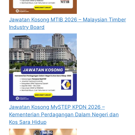
semasa membuat permohonan.
Pemohon yang telah mendaftar dan
Jawatan Kosong MTIB 2026 – Malaysian Timber
memohon jawatan yang disenaraikan
Industry Board
tidak perlu lagi memohon semula
sekiranya tempoh permohonan masih
sah.
Sebelum membuat permohonan sila
pastikan anda
login/register
dan
mengisi segala maklumat yang diminta
dengan lengkap dan tepat.
Perlu diingatkan, hanya pemohon yang
layak sahaja akan dipanggil ke
temuduga. Sila lengkapkan dan
kemaskini maklumat anda yang telah
Jawatan Kosong MySTEP KPDN 2026 –
didaftarkan. Permohonan yang tidak
Kementerian Perdagangan Dalam Negeri dan
menerima sebarang jawapan selepas
6
Kos Sara Hidup
bulan
dari tarikh iklan ditutup hendaklah
menganggap permohonan mereka tidak