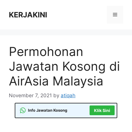
Skip
to
KERJAKINI
Menu
content
Permohonan
Jawatan Kosong di
AirAsia Malaysia
November 7, 2021
by
atiqah
Info Jawatan Kosong
Klik Sini