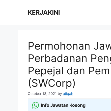
Skip
to
KERJAKINI
content
Permohonan Jaw
Perbadanan Pen
Pepejal dan Pe
(SWCorp)
October 18, 2021
by
atiqah
Info Jawatan Kosong