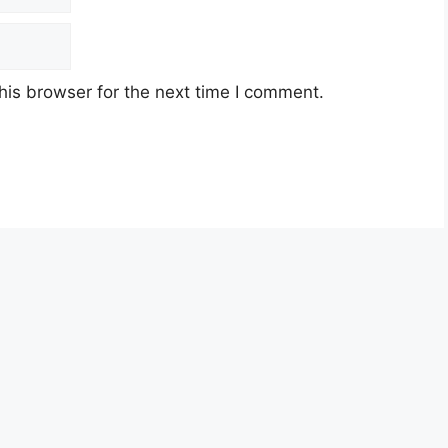
his browser for the next time I comment.
n Disini)
-Citra KWSP
Kasih RM100 Untuk 3 Bulan
g Guru One-Off
ysia berusia tidak kurang daripada
18
an jawatan.
yarat pelantikan yang telah ditetapkan bagi
n, Sila baca pada lampiran yang kami telah