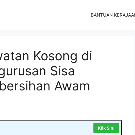
BANTUAN KERAJAA
atan Kosong di
gurusan Sisa
mbersihan Awam
Klik Sini