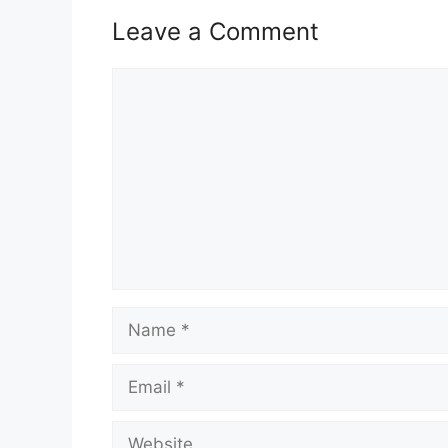
Leave a Comment
Comment
Isi Kandungan
MAKLUMAT PERMOHONAN
JAWATAN
Syarat Asas Permohonan
Cara Memohon
MAKLUMAT PERMOHONAN
Nama Majikan :
Lembaga Perindust
Name
Penempatan :
Seluruh Malaysia
Kelayakan :
SPM & Diploma
Tarikh Tutup Permohonan :
16 Jun
Email
Website