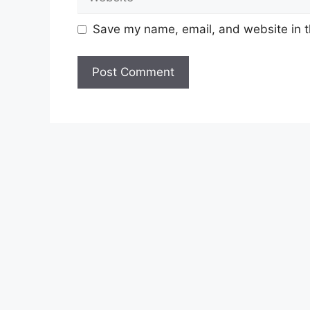
JAWATAN
Save my name, email, and website in t
1. Penolong Juruaudit Gred W29
2. Pembantu Ehwal Ekonomi Gred E19
Untuk memohon lain-lain
Jawatan
(Moho
Lihat Juga :
Cara Mohon i-Sinar KWSP S
Lihat Juga :
Jawatan Kosong di Majlis 
Lihat Juga :
Jawatan Kosong di Lembaga
Syarat Asas Permohonan
Calon hendaklah warganegara Mala
tahun
pada tarikh tutup permohon
Berkelayakan dan melepasi syarat-s
setiap jawatan yang hendak dipoho
sediakan seperti berikut.