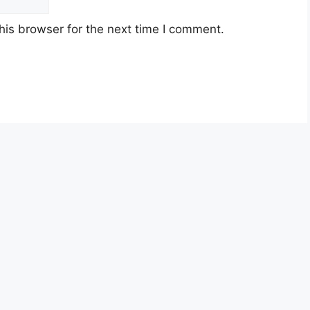
his browser for the next time I comment.
n Disini)
ecara Online
Peperiksaan Malaysia (MPM)
 Hasil Dalam Negeri Malaysia (LHDN)
ysia berusia tidak kurang daripada
18
an jawatan.
yarat pelantikan yang telah ditetapkan bagi
n, Sila baca pada lampiran yang kami telah