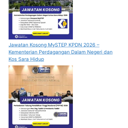
sekiranya tempoh permohonan masih
sah.
Sebelum membuat permohonan sila
pastikan anda
login/register
dan
mengisi segala maklumat yang diminta
dengan lengkap dan tepat.
Jawatan Kosong MySTEP KPDN 2026 –
Perlu diingatkan, hanya pemohon yang
Kementerian Perdagangan Dalam Negeri dan
layak sahaja akan dipanggil ke
Kos Sara Hidup
temuduga. Sila lengkapkan dan
kemaskini maklumat anda yang telah
didaftarkan. Permohonan yang tidak
menerima sebarang jawapan selepas
6
bulan
dari tarikh iklan ditutup hendaklah
menganggap permohonan mereka tidak
berjaya.
Mohon Online