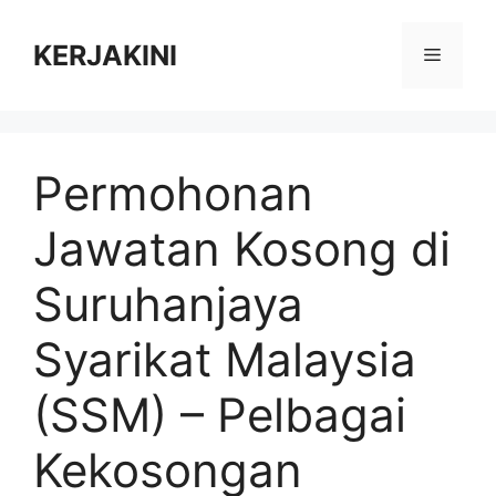
Skip
to
KERJAKINI
Menu
content
Permohonan
Jawatan Kosong di
Suruhanjaya
Syarikat Malaysia
(SSM) – Pelbagai
Kekosongan