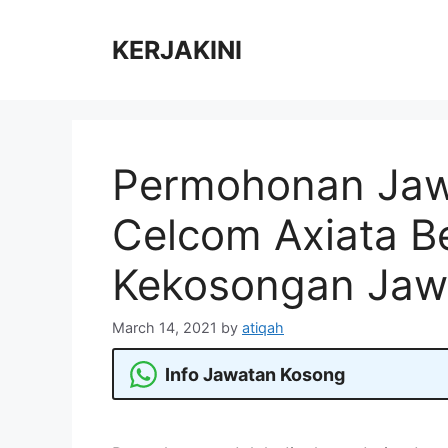
Skip
to
KERJAKINI
content
Permohonan Jaw
Celcom Axiata B
Kekosongan Jaw
March 14, 2021
by
atiqah
Info Jawatan Kosong