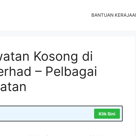
BANTUAN KERAJAA
atan Kosong di
erhad – Pelbagai
atan
Klik Sini