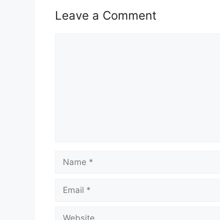
Leave a Comment
Comment
Isi Kandungan
MAKLUMAT PERMOHONAN
JAWATAN
Syarat Asas Permohonan
Cara Memohon
MAKLUMAT PERMOHONAN
Nama Majikan :
Celcom Axiata Be
Name
Penempatan :
Pelbagai Negeri
Kelayakan :
Diploma & Ijazah
Tarikh Tutup Permohonan :
Rujuk 
Email
Website