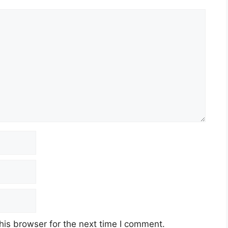
alaysia (UUM)
 Aman
/Ijazah
ari 2021 (Isnin)
9
n Disini)
his browser for the next time I comment.