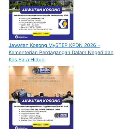
mengisi segala maklumat yang diminta
dengan lengkap dan tepat.
Perlu diingatkan, hanya pemohon yang
layak sahaja akan dipanggil ke
temuduga. Sila lengkapkan dan
kemaskini maklumat anda yang telah
Jawatan Kosong MySTEP KPDN 2026 –
didaftarkan. Permohonan yang tidak
Kementerian Perdagangan Dalam Negeri dan
menerima sebarang jawapan selepas
6
Kos Sara Hidup
bulan
dari tarikh iklan ditutup hendaklah
menganggap permohonan mereka tidak
berjaya.
Mohon Online