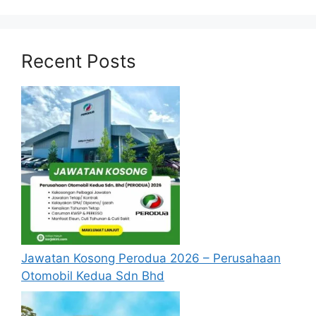
JUMLAH PENGELUARAN I-SINAR KWSP
CARA PEMBAYARAN I-SINAR KWSP
MAKLUMAT LANJUT
Recent Posts
SYARAT PERMOHONAN I-SINAR
KATEGORI 1
Siapa Kategori 1 yang boleh memohon i-
Sinar?
Ahli yang belum mencapai umur 55 tahun, dan:
Anda sudah lama tidak mencarum
Anda seorang suri rumah
Anda bekerja sendiri dan bekerja di
sektor ekonomi gig
Anda hilang pekerjaan
Jawatan Kosong Perodua 2026 – Perusahaan
Anda diberi cuti tanpa gaji
Otomobil Kedua Sdn Bhd
Anda hilang sumber pendapatan