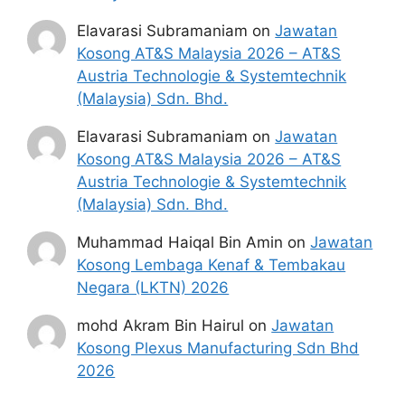
MAKLUMAT PEMBAYARAN dan tandakan
Elavarasi Subramaniam
on
Jawatan
‘tick’ sebelum HANTAR
Kosong AT&S Malaysia 2026 – AT&S
Permohonan anda diterima dan akan
Austria Technologie & Systemtechnik
diproses.
(Malaysia) Sdn. Bhd.
Elavarasi Subramaniam
on
Jawatan
Kosong AT&S Malaysia 2026 – AT&S
Austria Technologie & Systemtechnik
(Malaysia) Sdn. Bhd.
Muhammad Haiqal Bin Amin
on
Jawatan
Kosong Lembaga Kenaf & Tembakau
Negara (LKTN) 2026
mohd Akram Bin Hairul
on
Jawatan
Kosong Plexus Manufacturing Sdn Bhd
2026