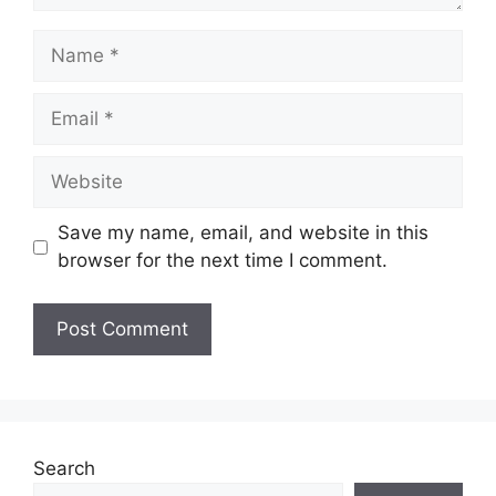
Perlu diingatkan, hanya pemohon yang
Name
layak sahaja akan dipanggil ke
temuduga. Sila lengkapkan dan
Email
kemaskini maklumat anda yang telah
didaftarkan. Permohonan yang tidak
menerima sebarang jawapan selepas
6
Website
bulan
dari tarikh iklan ditutup hendaklah
menganggap permohonan mereka tidak
Save my name, email, and website in this
berjaya.
browser for the next time I comment.
Mohon Online
Search