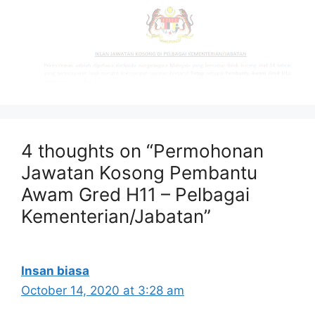
4 thoughts on “Permohonan
MAKLUMAT PERMOHONAN
Jawatan Kosong Pembantu
Nama Majikan :
Pelbagai
Awam Gred H11 – Pelbagai
Kementerian/Jabatan
Kementerian/Jabatan”
Kelayakan :
PT3/PMR
Penempatan :
Seluruh Malaysia
Tarikh Tutup Permohonan :
18 Oktober
Insan biasa
2020 (Ahad)
October 14, 2020 at 3:28 am