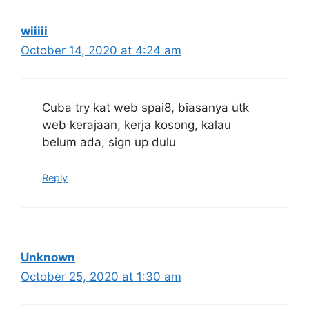
Syarat Asas Permohonan
wiiiii
Calon hendaklah warganegara Malaysia
October 14, 2020 at 4:24 am
berusia tidak kurang daripada
18
tahun
pada tarikh tutup permohonan
jawatan.
Cuba try kat web spai8, biasanya utk
Berkelayakan dan melepasi syarat-syarat
web kerajaan, kerja kosong, kalau
pelantikan yang telah ditetapkan bagi
belum ada, sign up dulu
setiap jawatan yang hendak dipohon, Sila
baca pada lampiran yang kami telah
Reply
sediakan seperti berikut.
Cara Memohon
Unknown
Permohonan jawatan diatas hendaklah
October 25, 2020 at 1:30 am
melalui pautan
Permohonan Online
yang
boleh didapati melalui pautan yang telah