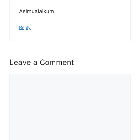
disediakan dibawah. Untuk pemohon kali
Aslmualaikum
pertama, anda perlu mendaftar
akaun
baru
terlebih dahulu.
Reply
Calon dikehendaki memuat naik resume
yang lengkap (kelayakan akademik,
pengalaman kerja, gaji semasa dan gaji
yang dipohon, gambar berukuran
Leave a Comment
passport serta salinan sijil-sijil berkaitan)
semasa membuat permohonan.
Pemohon yang telah mendaftar dan
Comment
memohon jawatan yang disenaraikan
tidak perlu lagi memohon semula
sekiranya tempoh permohonan masih
sah.
Sebelum membuat permohonan sila
pastikan anda
login/register
dan
mengisi segala maklumat yang diminta
dengan lengkap dan tepat.