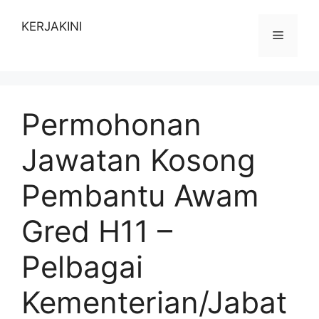
Skip
to
KERJAKINI
Menu
content
Permohonan
Jawatan Kosong
Pembantu Awam
Gred H11 –
Pelbagai
Kementerian/Jabat