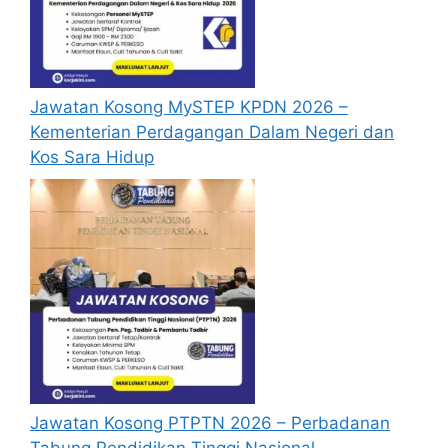
bulan
dari tarikh iklan ditutup hendaklah
menganggap permohonan mereka tidak
berjaya.
Jawatan Kosong MySTEP KPDN 2026 –
https://jobs.tnb.com.my/job/Program-Latihan-
Kementerian Perdagangan Dalam Negeri dan
Protege-Entreprenuer-Teknikal-TNB/608692801/
Kos Sara Hidup
Jawatan Kosong PTPTN 2026 – Perbadanan
Tabung Pendidikan Tinggi Nasional