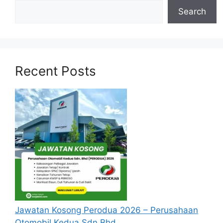
berusia tidak kurang daripada
18 tahun
pada
Search
tarikh tutup permohonan jawatan.
Berkelayakan dan melepasi syarat-syarat
pelantikan yang telah ditetapkan bagi setiap
jawatan yang hendak dipohon, Sila baca
Recent Posts
pada lampiran yang kami telah sediakan
seperti berikut.
Cara Memohon
Permohonan jawatan diatas hendaklah
melalui pautan
Permohonan Online
yang
boleh didapati melalui pautan yang telah
disediakan dibawah. Untuk pemohon kali
pertama, anda perlu mendaftar
akaun
baru
terlebih dahulu.
Jawatan Kosong Perodua 2026 – Perusahaan
Calon dikehendaki memuat naik resume
Otomobil Kedua Sdn Bhd