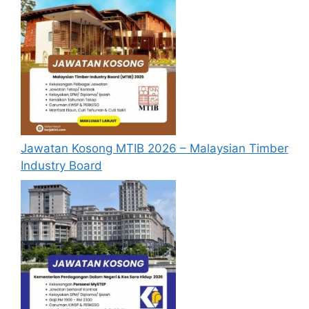
Cara Memohon
Jawatan Kosong MTIB 2026 – Malaysian Timber
Industry Board
Permohonan jawatan diatas hendaklah
melalui pautan
Permohonan Online
yang
boleh didapati melalui pautan yang telah
disediakan dibawah. Untuk pemohon kali
pertama, anda perlu mendaftar
akaun
baru
terlebih dahulu.
Calon dikehendaki memuat naik resume
yang lengkap (kelayakan akademik,