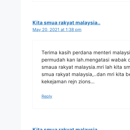
Kita smua rakyat malaysia..
May 20, 2021 at 1:38 pm
Terima kasih perdana menteri malaysi
permudah kan lah.mengatasi wabak c
smaua rakyat malaysia.mri lah kita s
smua rakyat malaysia,..dan mri kita b
kekejaman rejn zions…
Reply
Kita smua rakyat malaysia..