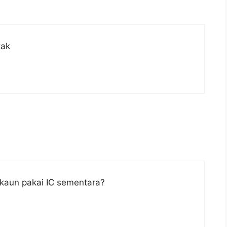
mel”
run.
tak
 akaun pakai IC sementara?