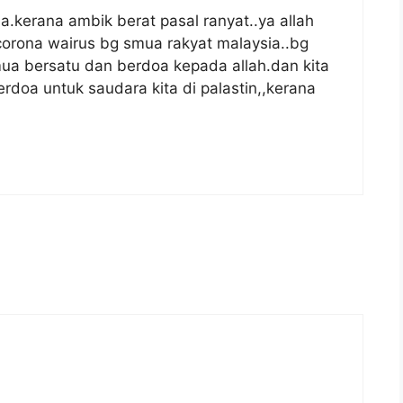
a.kerana ambik berat pasal ranyat..ya allah
orona wairus bg smua rakyat malaysia..bg
mua bersatu dan berdoa kepada allah.dan kita
erdoa untuk saudara kita di palastin,,kerana
 belakang
alan
nya: Bil Telefon/Kontrak Pendaftaran Telefon)
lkan kepada alamat emel seperti dibawah.
luaran
i-Lestari
boleh di e-emelkan ke