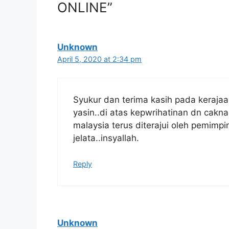
ONLINE”
Unknown
April 5, 2020 at 2:34 pm
Isi Kandungan
CARA MENDAFTAR i-AKAUN KWSP EPF S
Syukur dan terima kasih pada kerajaan
PERMOHONAN I-LESTARI MELALUI POS
yasin..di atas kepwrihatinan dn cakn
malaysia terus diterajui oleh pemimp
CARA MENDAFTAR i-AKAUN 
jelata..insyallah.
Berikut adalah langkah mendaftarkan i-A
Reply
1. LAYARI LAMAN WEB RASMI KWSP
Mula-mula, pergi ke laman web rasmi K
2. DAFTAR MELALUI E-MEL
Unknown