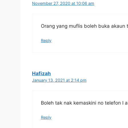
Kemudian klik “Daftar Sekarang Melalui E
November 27, 2020 at 10:06 am
3. MUAT TURUN BORANG
Secara automatik, borang akan dimuat tu
Orang yang muflis boleh buka akaun 
Reply
Hafizah
January 13, 2021 at 2:14 pm
Boleh tak nak kemaskini no telefon I
Reply