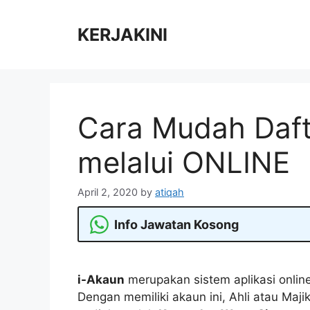
Skip
to
KERJAKINI
content
Cara Mudah Daf
melalui ONLINE
April 2, 2020
by
atiqah
Info Jawatan Kosong
i-Akaun
merupakan sistem aplikasi onlin
Dengan memiliki akaun ini, Ahli atau Ma