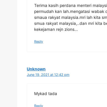
Terima kasih perdana menteri malaysi
permudah kan lah.mengatasi wabak c
smaua rakyat malaysia.mri lah kita s
smua rakyat malaysia,..dan mri kita b
4. LENGKAPKAN DOKUMEN
kekejaman rejn zions…
Dokumen yang perlu disediakan:
Reply
Borang permohonan yang lengkap
Salinan kad pengenalan depan dan
Gambar selfie dengan kad pengen
Bukti pemilikan nombor fon (Contoh
Salinan penyata akaun bank
Unknown
June 19, 2021 at 12:42 pm
5. HANTAR MELALUI E-MEL
Borang pendaftaran i-Akaun boleh dieme
Mykad tada
Penghantaran borang permohonan penge
ilestarimohon@epf.gov.my
.
Reply