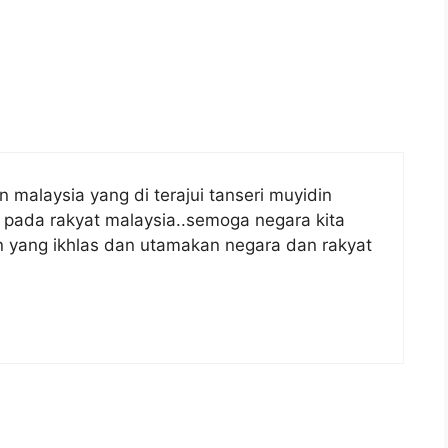
ECARA ONLINE
 malaysia yang di terajui tanseri muyidin
a pada rakyat malaysia..semoga negara kita
in yang ikhlas dan utamakan negara dan rakyat
KWSP EPF SECARA ONLINE
kaun melalui e-mel
WSP di pautan
www.kwsp.gov.my
.